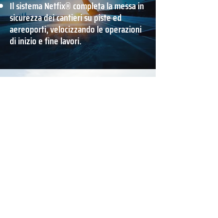
Il sistema Netfix® completa la messa in
sicurezza dei cantieri su piste ed
aereoporti, velocizzando le operazioni
di inizio e fine lavori.
Vuoi diventare
distributore Netfix®?
Avrai a disposizione l’unico sistema di
protezione e recinzione che soddisfa gli
standard di sicurezza di tutti i cantieri stradali.
Scopri come